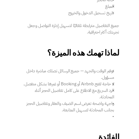
المبلغ
تاريخ تسجيل الدخول والخروج
جميع التفاصيل مترابطة تلقائيًا لتسهيل إدارة التواصل وجعل 
تجربتك أكثر احترافية.
لماذا تهمك هذه الميزة؟
توفير الوقت والجهد — جميع الرسائل تصلك مباشرة داخل 
مسؤول.
لا حاجة لفتح Airbnb أو Booking أو غيرها بشكل منفصل.
الرد السريع مع الاطلاع على كامل تفاصيل الحجز أثناء 
المحادثة.
واجهة واضحة تعرض اسم الضيف والعقار وتفاصيل الحجز 
بجانب المحادثة لتسهيل المتابعة.
الفائدة